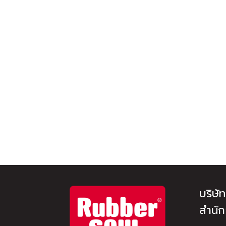
บริษั
สำนั