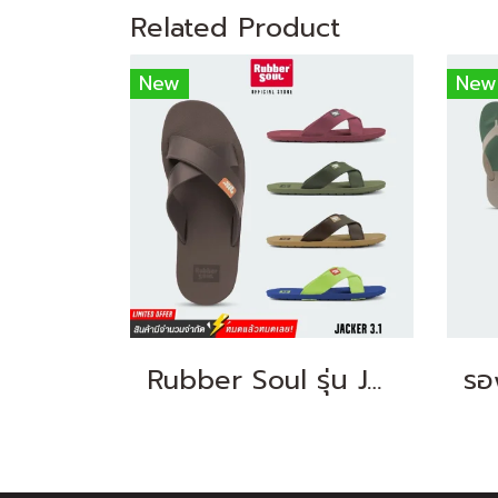
Related Product
New
New
Rubber Soul รุ่น JACKER 3.1