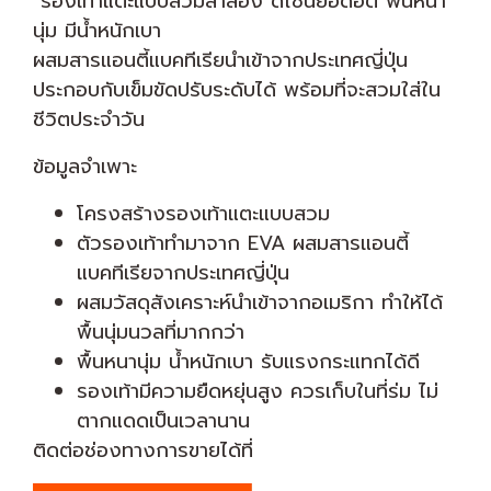
รองเท้าแตะแบบสวมลำลอง ดีไซน์ยอดฮิต พื้นหนา
นุ่ม มีน้ำหนักเบา
ผสมสารแอนตี้แบคทีเรียนำเข้าจากประเทศญี่ปุ่น
ประกอบกับเข็มขัดปรับระดับได้ พร้อมที่จะสวมใส่ใน
ชีวิตประจำวัน
ข้อมูลจำเพาะ
โครงสร้างรองเท้าแตะแบบสวม
ตัวรองเท้าทำมาจาก EVA ผสมสารแอนตี้
แบคทีเรียจากประเทศญี่ปุ่น
ผสมวัสดุสังเคราะห์นำเข้าจากอเมริกา ทำให้ได้
พื้นนุ่มนวลที่มากกว่า
พื้นหนานุ่ม น้ำหนักเบา รับแรงกระแทกได้ดี
รองเท้ามีความยืดหยุ่นสูง ควรเก็บในที่ร่ม ไม่
ตากแดดเป็นเวลานาน
ติดต่อช่องทางการขายได้ที่