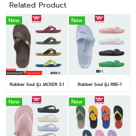
Related Product
New
New
Rubber Soul รุ่น JACKER 3.1
Rubber Soul รุ่น RBS-1
New
New